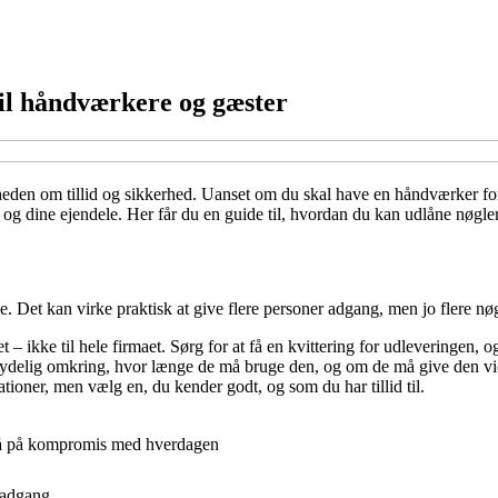
til håndværkere og gæster
gheden om tillid og sikkerhed. Uanset om du skal have en håndværker forb
jem og dine ejendele. Her får du en guide til, hvordan du kan udlåne nøg
e. Det kan virke praktisk at give flere personer adgang, men jo flere nøgl
 – ikke til hele firmaet. Sørg for at få en kvittering for udleveringen, og
r tydelig omkring, hvor længe de må bruge den, og om de må give den vi
ioner, men vælg en, du kender godt, og som du har tillid til.
 gå på kompromis med hverdagen
 adgang