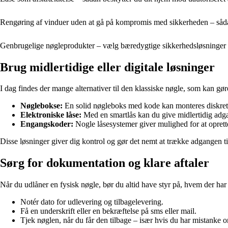
Rengøring af vinduer uden at gå på kompromis med sikkerheden – såd
Genbrugelige nøgleprodukter – vælg bæredygtige sikkerhedsløsninger t
Brug midlertidige eller digitale løsninger
I dag findes der mange alternativer til den klassiske nøgle, som kan g
Nøglebokse:
En solid nøgleboks med kode kan monteres diskret 
Elektroniske låse:
Med en smartlås kan du give midlertidig adgan
Engangskoder:
Nogle låsesystemer giver mulighed for at oprett
Disse løsninger giver dig kontrol og gør det nemt at trække adgangen 
Sørg for dokumentation og klare aftaler
Når du udlåner en fysisk nøgle, bør du altid have styr på, hvem der har
Notér dato for udlevering og tilbagelevering.
Få en underskrift eller en bekræftelse på sms eller mail.
Tjek nøglen, når du får den tilbage – især hvis du har mistanke o