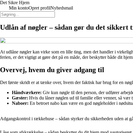
Det Sikre Hjem
Min konto
Opret profil
Nyhedsmail
Udlån af nøgler – sådan gør du det sikkert 
At udlåne nøgler kan virke som en lille ting, men det handler i virkeli
ferien, er det vigtigt at gøre det på en måde, der beskytter både dit h
Overvej, hvem du giver adgang til
Det første skridt er at tænke over, hvem der faktisk har brug for en nøgl
Håndværkere:
Giv kun nøgle til den person, der udfører arbejdet
Gæster:
Hvis du låner nøglen ud til familie eller venner, så væ
Naboer:
En betroet nabo kan være en god nøgleholder i nødsituat
Adgangskontrol i rækkehuse – sådan styrker du sikkerheden uden at
Låse som afskrækkelse – sådan beskytter du dit hjem mod uautoriseret