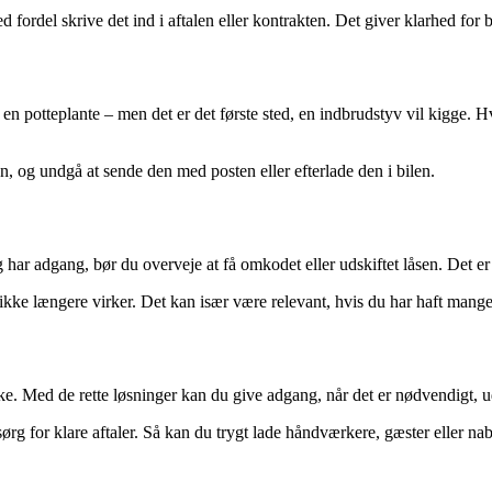
ordel skrive det ind i aftalen eller kontrakten. Det giver klarhed for b
 potteplante – men det er det første sted, en indbrudstyv vil kigge. Hv
den, og undgå at sende den med posten eller efterlade den i bilen.
har adgang, bør du overveje at få omkodet eller udskiftet låsen. Det er en
ke længere virker. Det kan især være relevant, hvis du har haft mange 
e. Med de rette løsninger kan du give adgang, når det er nødvendigt,
rg for klare aftaler. Så kan du trygt lade håndværkere, gæster eller na