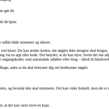
an gør du
il dit hjem
øre udlån både nemmere og sikrere.
ved huset. Du kan ændre koden, når nøglen ikke længere skal bruges.
g via en app eller kode. Det betyder, at du kan styre, hvem der har ad
e engangskoder, som automatisk udløber efter brug – ideelt til håndværk
tilbage, uden at du skal bekymre dig om bortkomne nøgler.
 den, og hvornår den skal returneres. Det kan virke formelt, men det er
m, at der kan være lavet en kopi.