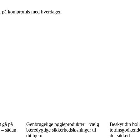
 gå på kompromis med hverdagen
t gå på
Genbrugelige nøgleprodukter – vælg
Beskyt din bol
 – sådan
bæredygtige sikkerhedsløsninger til
totrinsgodkend
dit hjem
det sikkert