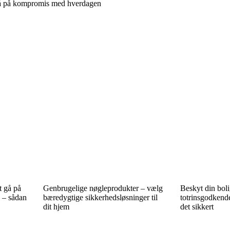
 gå på kompromis med hverdagen
t gå på
Genbrugelige nøgleprodukter – vælg
Beskyt din bol
 – sådan
bæredygtige sikkerhedsløsninger til
totrinsgodkend
dit hjem
det sikkert