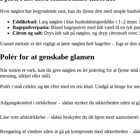
Hvis nøglen har begyndende rust, kan du fjerne den med simple hushol
Eddikebad:
Læg nøglen i klar husholdningseddike i 1–2 timer. E
Bagepulverpasta:
Bland bagepulver med lidt vand til en tyk past
Citron og salt:
Drys lidt salt på nøglen, og dryp citronsaft over.
Uanset metode er det vigtigt at tørre nøglen helt bagefter – fugt er den s
Polér for at genskabe glansen
Når rusten er væk, kan du give nøglen en let polering for at fjerne sm
messing, nikkel eller stål).
Polér i små cirkler, og tør efter med en ren klud. Undgå at bruge for m
Adgangskontrol i rækkehuse – sådan styrker du sikkerheden uden at
Låse som afskrækkelse – sådan beskytter du dit hjem mod uautoriseret
Rengøring af vinduer uden at gå på kompromis med sikkerheden – såd