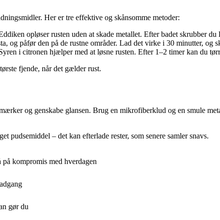
dningsmidler. Her er tre effektive og skånsomme metoder:
ddiken opløser rusten uden at skade metallet. Efter badet skrubber du l
a, og påfør den på de rustne områder. Lad det virke i 30 minutter, og skr
 Syren i citronen hjælper med at løsne rusten. Efter 1–2 timer kan du tør
tørste fjende, når det gælder rust.
å mærker og genskabe glansen. Brug en mikrofiberklud og en smule metalp
eget pudsemiddel – det kan efterlade rester, som senere samler snavs.
 gå på kompromis med hverdagen
 adgang
an gør du