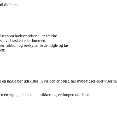
il dit hjem
lser som badeværelser eller kældre.
snavs i tasken eller lommen.
er friktion og beskytter både nøgle og lås.
ejr.
n nøgle bør udskiftes. Hvis den er bøjet, har dybe ridser eller viser teg
, men vigtigt element i et sikkert og velfungerende hjem.