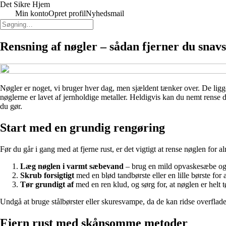
Det Sikre Hjem
Min konto
Opret profil
Nyhedsmail
Rensning af nøgler – sådan fjerner du snavs
Nøgler er noget, vi bruger hver dag, men sjældent tænker over. De ligger
nøglerne er lavet af jernholdige metaller. Heldigvis kan du nemt rense d
du gør.
Start med en grundig rengøring
Før du går i gang med at fjerne rust, er det vigtigt at rense nøglen for al
Læg nøglen i varmt sæbevand
– brug en mild opvaskesæbe og l
Skrub forsigtigt
med en blød tandbørste eller en lille børste for at
Tør grundigt af
med en ren klud, og sørg for, at nøglen er helt tø
Undgå at bruge stålbørster eller skuresvampe, da de kan ridse overflade
Fjern rust med skånsomme metoder