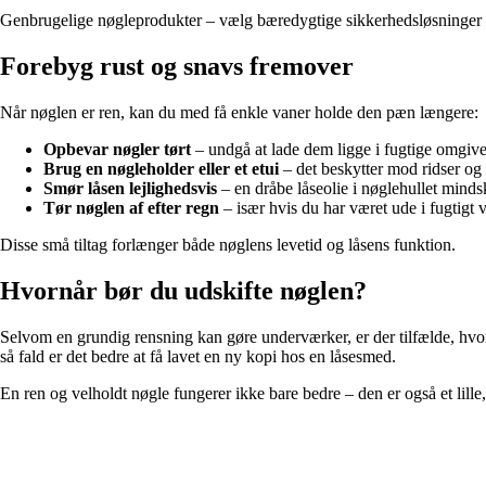
Genbrugelige nøgleprodukter – vælg bæredygtige sikkerhedsløsninger t
Forebyg rust og snavs fremover
Når nøglen er ren, kan du med få enkle vaner holde den pæn længere:
Opbevar nøgler tørt
– undgå at lade dem ligge i fugtige omgive
Brug en nøgleholder eller et etui
– det beskytter mod ridser og 
Smør låsen lejlighedsvis
– en dråbe låseolie i nøglehullet mindsk
Tør nøglen af efter regn
– især hvis du har været ude i fugtigt v
Disse små tiltag forlænger både nøglens levetid og låsens funktion.
Hvornår bør du udskifte nøglen?
Selvom en grundig rensning kan gøre underværker, er der tilfælde, hvor e
så fald er det bedre at få lavet en ny kopi hos en låsesmed.
En ren og velholdt nøgle fungerer ikke bare bedre – den er også et lille