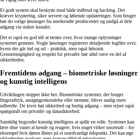
Et godt system skal beskytte mod både indbrud og hacking. Det
kræver kryptering, sikre servere og løbende opdateringer. Som bruger
bør du vælge løsninger fra anerkendte producenter og undgå at dele
adgang via usikre kanaler.
Det er også en god idé at tænke over, hvor mange oplysninger
systemet gemmer. Nogle løsninger registrerer detaljerede logfiler over,
hvem der går ind og ud – praktisk, men også følsomt.
Gennemsigtighed og respekt for privatliv bør altid være en del af
sikkerheden.
Fremtidens adgang – biometriske løsninger
og kunstig intelligens
Udviklingen stopper ikke her. Biometriske systemer, der bruger
fingeraftryk, ansigtsgenkendelse eller stemme, bliver stadig mere
udbredte. De lover høj sikkerhed og hurtig adgang – men rejser også
spørgsmål om privatliv og datasikkerhed.
Samtidig begynder kunstig intelligens at spille en rolle. Systemer kan
lære dine vaner at kende og reagere, hvis noget virker unormalt – for
eksempel hvis døren åbnes på et usædvanligt tidspunkt. Det kan øge
sikkerheden markant, men kræver tillid til teknologien.