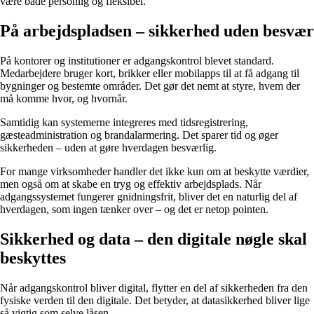
være både personlig og fleksibel.
På arbejdspladsen – sikkerhed uden besvær
På kontorer og institutioner er adgangskontrol blevet standard.
Medarbejdere bruger kort, brikker eller mobilapps til at få adgang til
bygninger og bestemte områder. Det gør det nemt at styre, hvem der
må komme hvor, og hvornår.
Samtidig kan systemerne integreres med tidsregistrering,
gæsteadministration og brandalarmering. Det sparer tid og øger
sikkerheden – uden at gøre hverdagen besværlig.
For mange virksomheder handler det ikke kun om at beskytte værdier,
men også om at skabe en tryg og effektiv arbejdsplads. Når
adgangssystemet fungerer gnidningsfrit, bliver det en naturlig del af
hverdagen, som ingen tænker over – og det er netop pointen.
Sikkerhed og data – den digitale nøgle skal
beskyttes
Når adgangskontrol bliver digital, flytter en del af sikkerheden fra den
fysiske verden til den digitale. Det betyder, at datasikkerhed bliver lige
så vigtig som selve låsen.