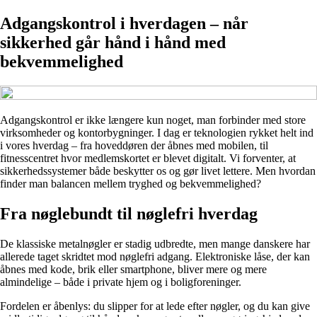
Adgangskontrol i hverdagen – når
sikkerhed går hånd i hånd med
bekvemmelighed
Adgangskontrol er ikke længere kun noget, man forbinder med store
virksomheder og kontorbygninger. I dag er teknologien rykket helt ind
i vores hverdag – fra hoveddøren der åbnes med mobilen, til
fitnesscentret hvor medlemskortet er blevet digitalt. Vi forventer, at
sikkerhedssystemer både beskytter os og gør livet lettere. Men hvordan
finder man balancen mellem tryghed og bekvemmelighed?
Fra nøglebundt til nøglefri hverdag
De klassiske metalnøgler er stadig udbredte, men mange danskere har
allerede taget skridtet mod nøglefri adgang. Elektroniske låse, der kan
åbnes med kode, brik eller smartphone, bliver mere og mere
almindelige – både i private hjem og i boligforeninger.
Fordelen er åbenlys: du slipper for at lede efter nøgler, og du kan give