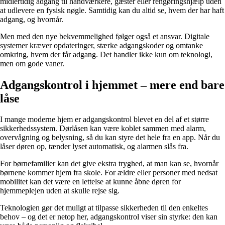
midlertidig adgang til håndværkere, gæster eller rengøringshjælp uden
at udlevere en fysisk nøgle. Samtidig kan du altid se, hvem der har haft
adgang, og hvornår.
Men med den nye bekvemmelighed følger også et ansvar. Digitale
systemer kræver opdateringer, stærke adgangskoder og omtanke
omkring, hvem der får adgang. Det handler ikke kun om teknologi,
men om gode vaner.
Adgangskontrol i hjemmet – mere end bare
låse
I mange moderne hjem er adgangskontrol blevet en del af et større
sikkerhedssystem. Dørlåsen kan være koblet sammen med alarm,
overvågning og belysning, så du kan styre det hele fra en app. Når du
låser døren op, tænder lyset automatisk, og alarmen slås fra.
For børnefamilier kan det give ekstra tryghed, at man kan se, hvornår
børnene kommer hjem fra skole. For ældre eller personer med nedsat
mobilitet kan det være en lettelse at kunne åbne døren for
hjemmeplejen uden at skulle rejse sig.
Teknologien gør det muligt at tilpasse sikkerheden til den enkeltes
behov – og det er netop her, adgangskontrol viser sin styrke: den kan